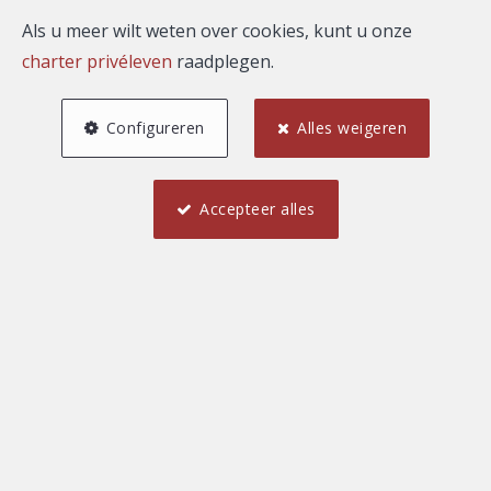
huur
Als u meer wilt weten over cookies, kunt u onze
charter privéleven
raadplegen.
Configureren
Alles weigeren
Accepteer alles
1
1
50 m²
Ixelles
Appartement te huur
900 €