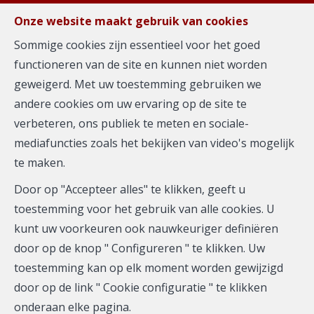
FR
EN
NL
Onze website maakt gebruik van cookies
Sommige cookies zijn essentieel voor het goed
functioneren van de site en kunnen niet worden
MENU
geweigerd. Met uw toestemming gebruiken we
andere cookies om uw ervaring op de site te
verbeteren, ons publiek te meten en sociale-
Duplex - te koop
mediafuncties zoals het bekijken van video's mogelijk
te maken.
1030 Schaerbeek
Door op "Accepteer alles" te klikken, geeft u
340.000 €
toestemming voor het gebruik van alle cookies. U
kunt uw voorkeuren ook nauwkeuriger definiëren
door op de knop " Configureren " te klikken. Uw
toestemming kan op elk moment worden gewijzigd
door op de link " Cookie configuratie " te klikken
onderaan elke pagina.